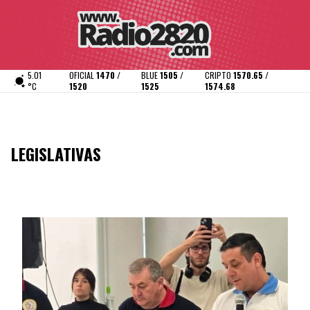
5.01
OFICIAL
1470 /
BLUE
1505 /
CRIPTO
1570.65 /
°C
1520
1525
1574.68
LEGISLATIVAS