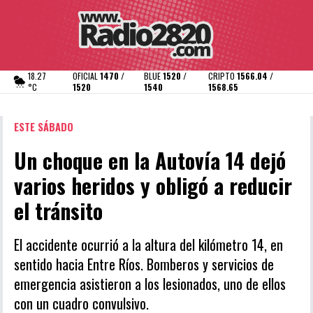
18.27
OFICIAL
1470 /
BLUE
1520 /
CRIPTO
1566.04 /
°C
1520
1540
1568.65
ESTE SÁBADO
Un choque en la Autovía 14 dejó
varios heridos y obligó a reducir
el tránsito
El accidente ocurrió a la altura del kilómetro 14, en
sentido hacia Entre Ríos. Bomberos y servicios de
emergencia asistieron a los lesionados, uno de ellos
con un cuadro convulsivo.