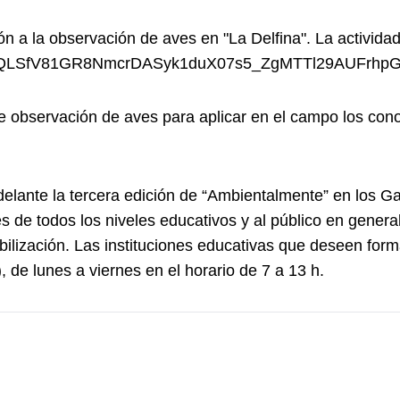
ción a la observación de aves en "La Delfina". La activida
1FAIpQLSfV81GR8NmcrDASyk1duX07s5_ZgMTTl29AUFrhpG
de observación de aves para aplicar en el campo los conoc
 adelante la tercera edición de “Ambientalmente” en los G
s de todos los niveles educativos y al público en genera
ibilización. Las instituciones educativas que deseen fo
 de lunes a viernes en el horario de 7 a 13 h.