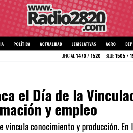
IA
POLÍTICA
ACTUALIDAD
LEGISLATIVAS
AGRO
DEP
OFICIAL
1470 / 1520
BLUE
1505 / 
a el Día de la Vincula
rmación y empleo
ue vincula conocimiento y producción. En l