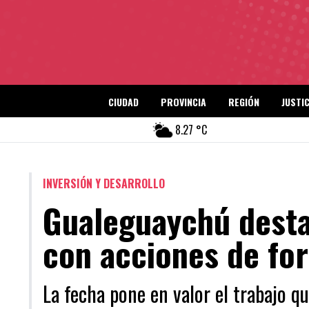
CIUDAD
PROVINCIA
REGIÓN
JUSTIC
8.27 °C
INVERSIÓN Y DESARROLLO
Gualeguaychú destac
con acciones de fo
La fecha pone en valor el trabajo q